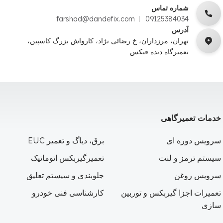
شماره تماس
farshad@dandefix.com
09125384034
آدرس
تهران، مرزداران، خ رضائی نژاد، کارواش بزرگ کاسپین،
تعمیرگاه دنده فیکس
خدمات تعمیرگاهی
سرویس دوره ای
برق، دیاگ و تعمیر EUC
سیستم ترمز و لنت
تعمیرگیربکس اتوماتیک
سرویس روغن
جلوبندی و سیستم تعلیق
تعمیرات اجزا گیربکس و توربین
کارشناسی فنی خودرو
سازی