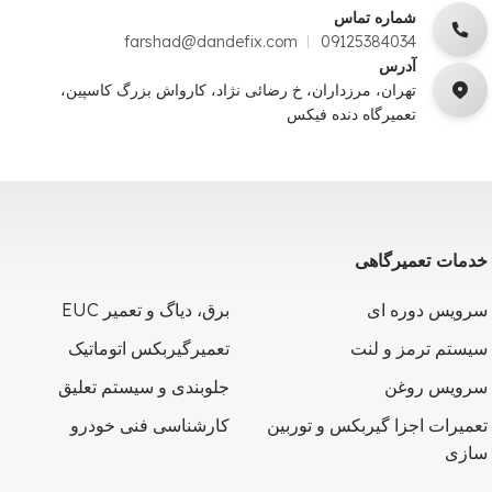
شماره تماس
farshad@dandefix.com
09125384034
آدرس
تهران، مرزداران، خ رضائی نژاد، کارواش بزرگ کاسپین،
تعمیرگاه دنده فیکس
خدمات تعمیرگاهی
سرویس دوره ای
برق، دیاگ و تعمیر EUC
سیستم ترمز و لنت
تعمیرگیربکس اتوماتیک
سرویس روغن
جلوبندی و سیستم تعلیق
تعمیرات اجزا گیربکس و توربین
کارشناسی فنی خودرو
سازی