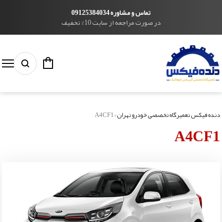
تماس و مشاوره 09125384034
در صورت مراجعه از سایت 10% تخفیف
دنده فیکس تعمیرگاه تخصصی خودرو تهران
>
A4CF1
A4CF1