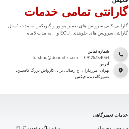
گارانتی تمامی خدمات
گارانتی کتبی سرویس های تعمیر موتور و گیربکس به مدت 1سال
گارانتی سرویس های جلوبندی، ECU و … به مدت 3ماه
شماره تماس
farshad@dandefix.com
09125384034
آدرس
تهران، مرزداران، خ رضائی نژاد، کارواش بزرگ کاسپین،
تعمیرگاه دنده فیکس
خدمات تعمیرگاهی
سرویس دوره ای
برق، دیاگ و تعمیر EUC