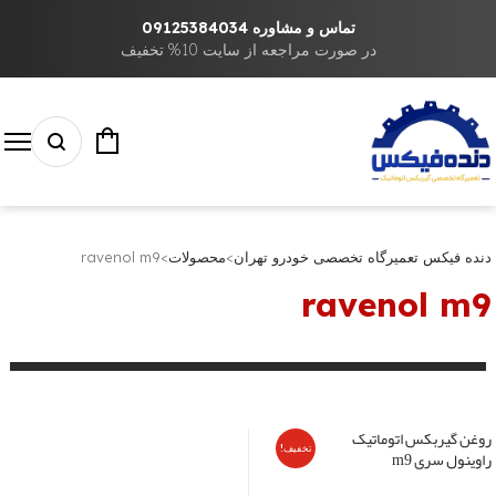
تماس و مشاوره 09125384034
در صورت مراجعه از سایت 10% تخفیف
دنده فیکس تعمیرگاه تخصصی خودرو تهران
>
محصولات
>
ravenol m9
ravenol m9
روغن گیربکس اتوماتیک
تخفیف!
راوینول سری m9