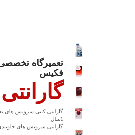
تعمیرگاه تخصصی 
فکیس
گارانتی
گارانتی کتبی سرویس های تع
1سال
گارانتی سرویس های جلوبندی، ECU و … به مدت 