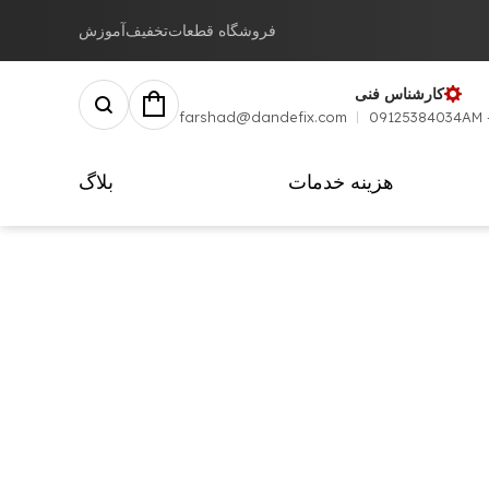
فروشگاه قطعات
تخفیف
آموزش
کارشناس فنی
farshad@dandefix.com
09125384034
هزینه خدمات
بلاگ