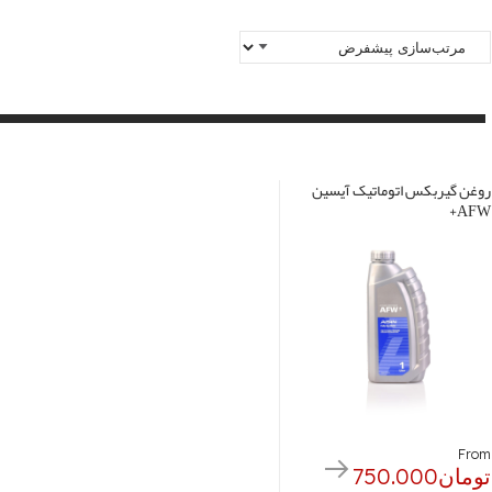
روغن گیربکس اتوماتیک آیسین
AFW+
From
تومان
750.000