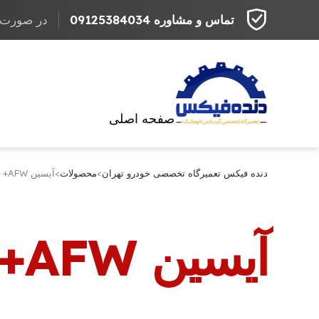
تماس و مشاوره 09125384034
در صورت مراج
صفحه اصلی
دنده فیکس تعمیرگاه تخصصی خودرو تهران
>
محصولات
>
آیسین AFW+
آیسین AFW+