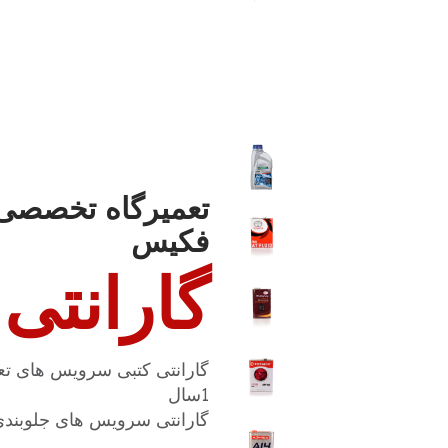
این
محصول
دارای
انواع
مختلفی
می
باشد.
گزینه
تعمیرگاه تخصصی 
ها
فکیس
ممکن
است
گارانتی
در
صفحه
محصول
انتخاب
گارانتی کتبی سرویس های تع
شوند
1سال
گارانتی سرویس های جلوبندی، ECU و … به مدت 