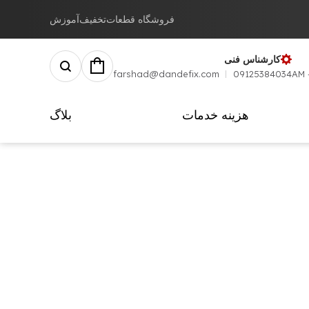
فروشگاه قطعات
تخفیف
آموزش
کارشناس فنی
farshad@dandefix.com
09125384034
هزینه خدمات
بلاگ