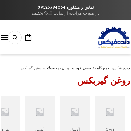
تماس و مشاوره 09125384034
در صورت مراجعه از سایت 10% تخفیف
دنده فیکس تعمیرگاه تخصصی خودرو تهران
>
محصولات
>
روغن گیربکس
روغن گیربکس
OWS
آدینول
آیسین
بهران