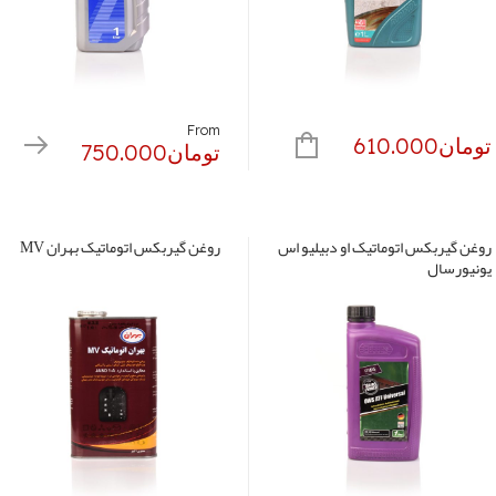
From
تومان
610.000
تومان
750.000
این
محصول
دارای
روغن گیربکس اتوماتیک او دبیلیو اس
روغن گیربکس اتوماتیک بهران MV
یونیورسال
انواع
مختلفی
می
باشد.
گزینه
ها
ممکن
است
در