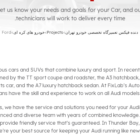
et us know your needs and goals for your Car, and o
technicians will work to deliver every time.
دنده فیکس تعمیرگاه تخصصی خودرو تهران
>
Projects
>
خودرو های کره ای
>
Ford
ious cars and SUVs that combine luxury and sport. In recent
ined by the TT sport coupe and roadster, the A3 hatchback,
s car, and the A7 luxury hatchback sedan. At FixLab’s Auto
ans have the skill and experience to work on all Audi models.
s, we have the service and solutions you need for your Audi
rienced and diverse team with years of combined knowledge.
 provide friendly service that’s guaranteed. In Thunder Bay,
e’re your best source for keeping your Audi running like new.