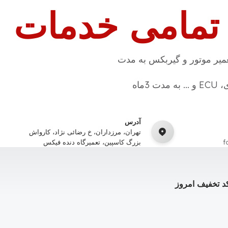
 تمامی خدمات
میر موتور و گیربکس به مدت
3ماه
آدرس
تهران، مرزداران، خ رضائی نژاد، کارواش
f
بزرگ کاسپین، تعمیرگاه دنده فیکس
د تخفیف امروز