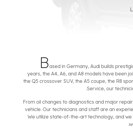
L
B
ased in Germany, Audi builds prestig
years, the A4, A6, and A8 models have been jo
the Q5 crossover SUV, the A5 coupe, the R8 sport
Service, our technici
From oil changes to diagnostics and major repair
vehicle. Our technicians and staff are an expe
We utilize state-of-the-art technology, and we
w