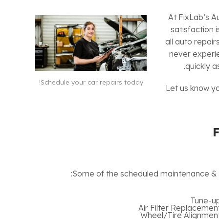
At FixLab’s A
satisfaction 
all auto repai
never experie
quickly a
Schedule your car repairs today!
Let us know y
Some of the scheduled maintenance & se
Tune-u
Air Filter Replacemen
Wheel/Tire Alignmen