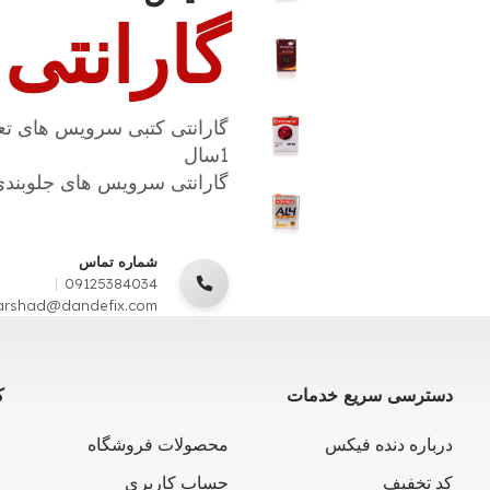
گارانتی
گارانتی کتبی سرویس های تع
1سال
گارانتی سرویس های جلوبندی، ECU و … به مدت 
شماره تماس
09125384034
arshad@dandefix.com
دسترسی سریع خدمات
ک
درباره دنده فیکس
محصولات فروشگاه
کد تخفیف
حساب کاربری