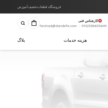
فروشگاه قطعات
تخفیف
آموزش
کارشناس فنی
farshad@dandefix.com
09125384034
هزینه خدمات
بلاگ