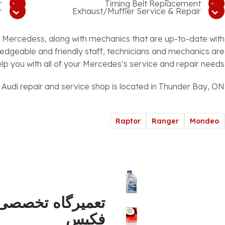
r
Timing Belt Replacement
r
Exhaust/Muffler Service & Repair
g
Mercedess, along with mechanics that are up-to-date with
edgeable and friendly staff, technicians and mechanics are
lp you with all of your
Mercedes’s service and repair needs.
 Audi repair and service shop is located in Thunder Bay, ON.
Raptor
Ranger
Mondeo
تعمیرگاه تخصصی 
فکیس