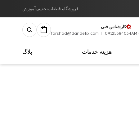
فروشگاه قطعات
تخفیف
آموزش
کارشناس فنی
farshad@dandefix.com
09125384034
هزینه خدمات
بلاگ