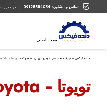
تماس و مشاوره 09125384034
در صورت مراج
صفحه اصلی
دنده فیکس تعمیرگاه تخصصی خودرو تهران
>
محصولات
>
تویوتا - toyota
تویوتا - toyota