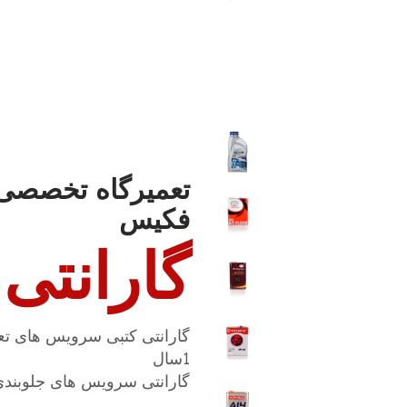
تعمیرگاه تخصصی 
فکیس
گارانتی
گارانتی کتبی سرویس های تع
1سال
گارانتی سرویس های جلوبندی، ECU و … به مدت 