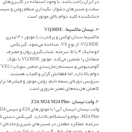
در ایران راحت باشد. با وجود استفاده در کاربری‌های
سخت و مسیرهای دشوار، نگهداری منظم روغن و سیس
خنک‌کننده کلید دوام بالای موتور است.
۳.
نیسان ماکسیما – VQ30DE
ماکسیما سدان لوکس و پرقدرت با موتور ۳.۰ لیتری
VQ30DE، از نوع V6، شناخته می‌شود. گیربکس
اتوماتیک ۴ یا ۵ سرعته، شتاب‌گیری روان و مصرف
متعادل را تضمین می‌کند. موتور VQ30DE با بلوک
دوام بالا دارد، اما قطعاتش گران و کمیاب هستند.
سرویس دوره‌ای تسمه تایم، روغن موتور و فیلترها برا
کاهش هزینه‌های تعمیر ضروری است.
۴.
وانت نیسان – Z24, M24, M24 Plus
M24 Plus، دوام و استحکام بالا
سرعته، عملکرد مطمئن در مسیرهای شهری و جاده‌ای ار
می‌دهد. موتورهای خطی ۴ سیلندر با بلوک چدنی و