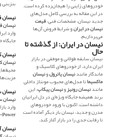
بنزینی 
خودروهای ژاپنی را هیجان‌زده کرده است.
در این مقاله به بررسی کامل مدل‌های
نیسان قشقای
جدید نیسان، مشخصات فنی،
قیمت
نیسان ق
نیسان در ایران
و شرایط فروش آن‌ها
وارد ایر
می‌پردازیم.
جایگاه خو
نیسان در ایران: از گذشته تا
حال
نیسان کیک
نیسان سابقه طولانی و موفقی در بازار
نیسان 
ایران دارد. از خودروهای کلاسیک و
محیط‌ها
ماندگار مانند
نیسان پاترول
و
نیسان
مزیت‌های
ماکسیما
تا مدل‌های محبوب مونتاژ داخلی
مانند
نیسان رونیز
و
نیسان پیکاپ
، این
نیسان سیلف
برند همیشه جایگاه ویژه‌ای در دل ایرانیان
نیسان س
داشته است. اکنون با ورود خودروهای
وارد باز
مدرن و جدید، نیسان بار دیگر آماده است
e-Power
تا رقابت جدی را در بازار آغاز کند.
نیسان آلتیما
نیسان آل