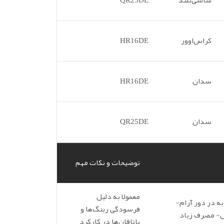
شاسی‌بلند
QR25DE
کراس‌اوور
HR16DE
سدان
HR16DE
سدان
QR25DE
توضیحات و نکات مهم
معمولا به دلیل
به در دور آرام-
فرسودگی رینگ‌ها و
 مصرف زیاد
یاتاقان‌ها در کارکرد