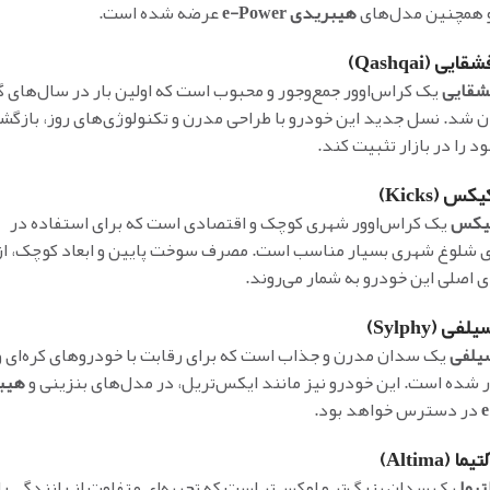
و همچنین مدل‌های
هیبریدی e-Power
عرضه شده است.
ی (Qashqai)
شقایی
یک کراس‌اوور جمع‌وجور و محبوب است که اولین بار در سال‌های
ان شد. نسل جدید این خودرو با طراحی مدرن و تکنولوژی‌های روز، بازگشت
د را در بازار تثبیت کند.
س (Kicks)
کیکس
یک کراس‌اوور شهری کوچک و اقتصادی است که برای استفاده در
ی شلوغ شهری بسیار مناسب است. مصرف سوخت پایین و ابعاد کوچک، از
 اصلی این خودرو به شمار می‌روند.
ی (Sylphy)
یلفی
یک سدان مدرن و جذاب است که برای رقابت با خودروهای کره‌ای و
ار شده است. این خودرو نیز مانند ایکس‌تریل، در مدل‌های بنزینی و
هیب
در دسترس خواهد بود.
 (Altima)
تیما
یک سدان بزرگ‌تر و لوکس‌تر است که تجربه‌ای متفاوت از رانندگی را 