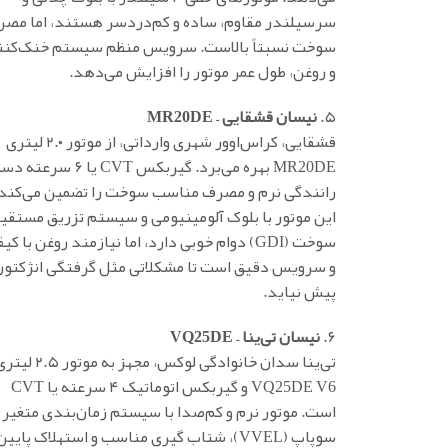
سرسیلندر مقاوم، ساده و کم‌دردسر هستند، اما مص
سوخت نسبتاً بالاست. سرویس منظم سیستم خنک‌کنن
و روغن، طول عمر موتور را افزایش می‌دهد.
۵.
نیسان قشقایی – MR20DE
قشقایی، کراس‌اوور شهری وارداتی، از موتور ۲.۰ لیتری
MR20DE بهره می‌برد. گیربکس CVT یا ۶ س
رانندگی نرم و مصرف مناسب سوخت را تضمین می‌کند.
این موتور با بلوک آلومینیومی و سیستم تزریق مستقی
سوخت (GDI) دوام خوبی دارد، اما نیازمند روغن با ک
و سرویس دقیق است تا مشکلاتی مثل گرفتگی انژکتور
پیش نیاید.
۶.
نیسان تی‌ینا – VQ25DE
تی‌ینا سدان خانوادگی لوکس، مجهز به موتور ۲.۵
VQ25DE V6 و گیربکس اتوماتیک ۴ سرعته یا CVT
است. موتور نرم و کم‌صدا با سیستم زمان‌بندی متغیر
سوپاپ (VVEL)، شتاب گیری مناسب و استهلاک پایین