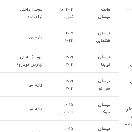
تم
وانت
۲۰۰۴ – تا
مونتاژ داخلی
نیسان
کنون
(زامیاد)
نیسان
۲۰۰۷ –
وارداتی
قشقایی
۲۰۲۴
نیسان
۲۰۰۹ –
مونتاژ داخلی
تی‌ینا
۲۰۱۴
(پارس خودرو)
آلومینیومی و سیستم زمان‌بندی متغیر سوپاپ (VVEL)
ی
نیسان
۲۰۰۹ –
وارداتی
مورانو
۲۰۱۴
نیسان
۲۰۱۵ –
وارداتی
وانت نیسان (نیسان آبی) با موتورهای Z24 و سپس M24 و
جوک
تا کنون
 دارد. گیربکس دستی ۵
ائه
نیسان
۲۰۱۵ –