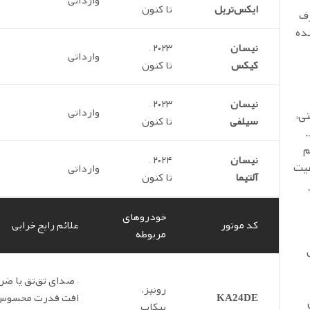
وارداتی
ایکس‌تریل
تا کنون
رف
ده
نیسان
۲۰۲۳ –
وارداتی
کیکس
تا کنون
نیسان
۲۰۲۳ –
وارداتی
رعته دستی،
سیلفی
تا کنون
م
نیسان
۲۰۲۴ –
یفیت
وارداتی
آلتیما
تا کنون
خودروهای
کد موتور
علائم رایج خرابی
مربوطه
 لیتری
– صدای تق‌تق یا ضر
رونیز،
KA24DE
افت قدرت محسوس-
پیکاپ