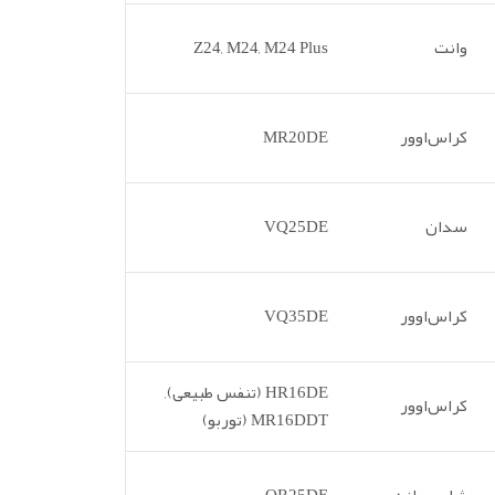
وانت
Z24, M24, M24 Plus
کراس‌اوور
MR20DE
سدان
VQ25DE
کراس‌اوور
VQ35DE
HR16DE (تنفس طبیعی),
کراس‌اوور
MR16DDT (توربو)