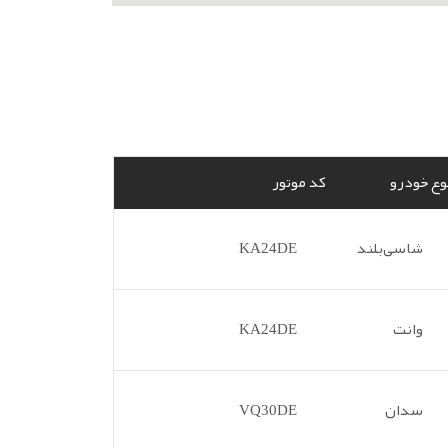
وع خودرو
کد موتور
شاسی‌بلند
KA24DE
وانت
KA24DE
سدان
VQ30DE