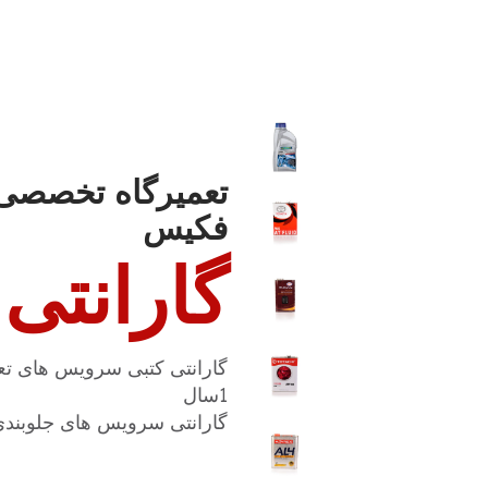
تومان1.175.000
تومان1.100.000
بود.
است.
تعمیرگاه تخصصی 
فکیس
گارانتی
گارانتی کتبی سرویس های تع
1سال
گارانتی سرویس های جلوبندی، ECU و … به مدت 