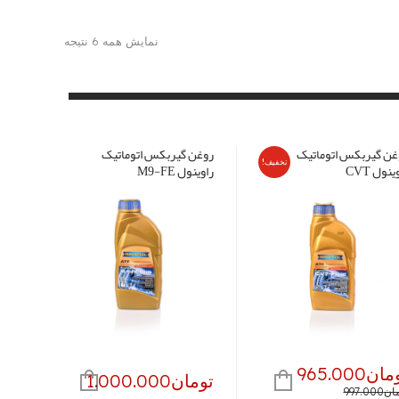
نمایش همه 6 نتیجه
غن گیربکس اتوماتیک
روغن گیربکس اتوماتیک
تخفیف!
ینول CVT
راوینول M9-FE
مان
965.000
تومان
1.000.000
یمت
یمت
مان
997.000