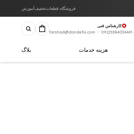
فروشگاه قطعات
تخفیف
آموزش
کارشناس فنی
farshad@dandefix.com
09125384034
هزینه خدمات
بلاگ