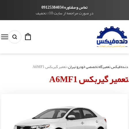
تماس و مشاوره 09125384034
در صورت مراجعه از سایت 10% تخفیف
دنده فیکس تعمیرگاه تخصصی خودرو تهران
>
َتعمیر گیربکس A6MF1
َتعمیر گیربکس A6MF1