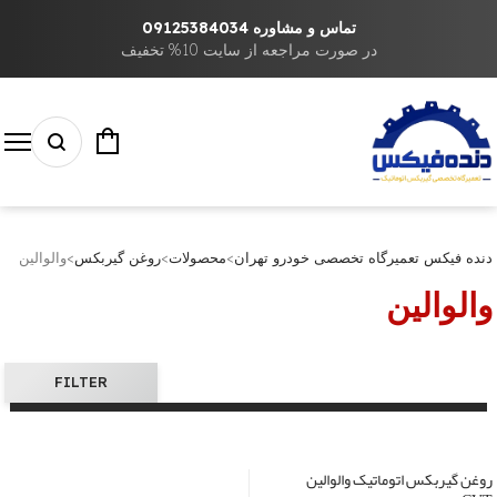
تماس و مشاوره 09125384034
در صورت مراجعه از سایت 10% تخفیف
دنده فیکس تعمیرگاه تخصصی خودرو تهران
>
محصولات
>
روغن گیربکس
>
والوالین
والوالین
FILTER
روغن گیربکس اتوماتیک والوالین