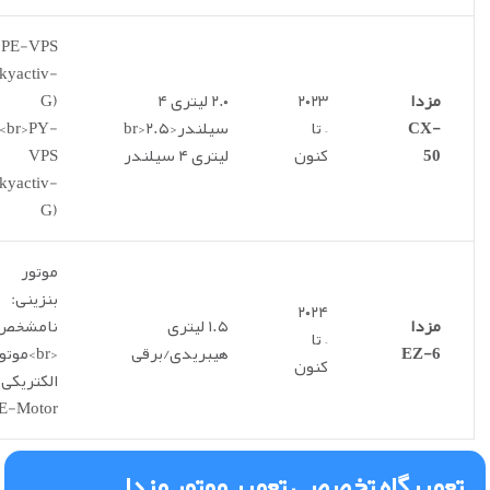
PE-VPS
kyactiv-
مزدا
۲۰۲۳
۲.۰ لیتری ۴
G)
CX-
– تا
سیلندر<br>۲.۵
<br>PY-
50
کنون
لیتری ۴ سیلندر
VPS
kyactiv-
G)
موتور
بنزینی:
۲۰۲۴
مزدا
۱.۵ لیتری
نامشخص
– تا
EZ-6
هیبریدی/برقی
<br>موتو
کنون
الکتریکی:
E-Motor
تعمیرگاه تخصصی تعمیر موتور مزدا