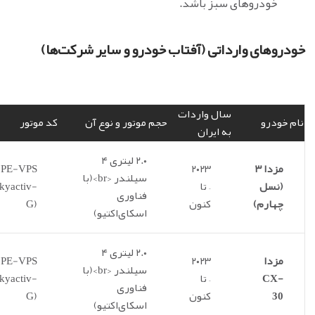
خودروهای سبز باشد.
خودروهای وارداتی (آفتاب خودرو و سایر شرکت‌ها)
سال واردات
نام خودرو
حجم موتور و نوع آن
کد موتور
به ایران
۲.۰ لیتری ۴
مزدا ۳
۲۰۲۳
PE-VPS
سیلندر <br>(با
(نسل
– تا
kyactiv-
فناوری
چهارم)
کنون
G)
اسکای‌اکتیو)
۲.۰ لیتری ۴
مزدا
۲۰۲۳
PE-VPS
سیلندر <br>(با
CX-
– تا
kyactiv-
فناوری
30
کنون
G)
اسکای‌اکتیو)