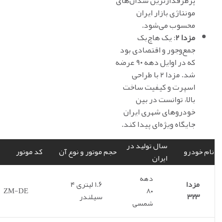
پرطرفدارترین سدان‌های
مونتاژی بازار ایران
محسوب می‌شود.
مزدا ۲
: یک هاچ‌بک
جمع‌وجور و اقتصادی بود
که در اوایل دهه ۹۰ عرضه
شد. مزدا ۲ با طراحی
اسپرت و کیفیت ساخت
بالا، توانست در بین
خودروهای شهری ایران
جایگاه ویژه‌ای پیدا کند.
سال تولید در
نام خودرو
حجم موتور و نوع آن
کد موتور
ایران
دهه
مزدا
۱.۶ لیتری ۴
ZM-DE
۸۰
۳۲۳
سیلندر
شمسی