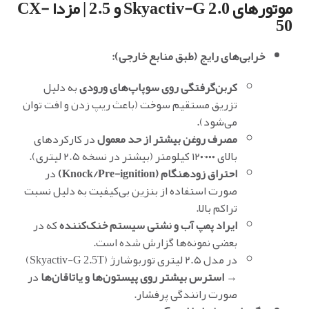
موتورهای Skyactiv-G 2.0 و 2.5 | مزدا CX-
50
خرابی‌های رایج (طبق منابع خارجی):
کربن‌گرفتگی روی سوپاپ‌های ورودی
به دلیل
تزریق مستقیم سوخت (باعث ریپ زدن و افت توان
می‌شود).
مصرف روغن بیشتر از حد معمول
در کارکردهای
بالای ۱۲۰٬۰۰۰ کیلومتر (بیشتر در نسخه ۲.۵ لیتری).
احتراق زودهنگام (Knock/Pre-ignition)
در
صورت استفاده از بنزین بی‌کیفیت به دلیل نسبت
تراکم بالا.
ایراد پمپ آب و نشتی سیستم خنک‌کننده
که در
بعضی نمونه‌ها گزارش شده است.
در مدل ۲.۵ لیتری توربوشارژ (Skyactiv-G 2.5T)
→
استرس بیشتر روی پیستون‌ها و یاتاقان‌ها
در
صورت رانندگی پرفشار.