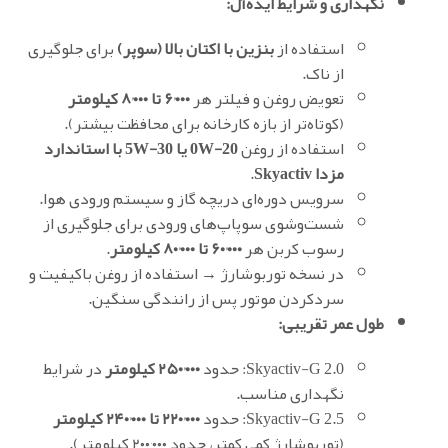
نگهداری و شرایط ایده‌آل:
استفاده از
بنزین با اکتان بالا (سوپر)
برای جلوگیری
از ناک.
تعویض روغن و فیلتر هر
۶٬۰۰۰ تا ۸٬۰۰۰ کیلومتر
(کوتاه‌تر از بازه کارخانه برای محافظت بیشتر).
استفاده از روغن
0W-20 یا 5W-30 با استاندارد
مزدا Skyactiv
.
سرویس دوره‌ای دریچه گاز و سیستم ورودی هوا.
شست‌وشوی سوپاپ‌های ورودی برای جلوگیری از
رسوب کربن هر
۶۰٬۰۰۰ تا ۸۰٬۰۰۰ کیلومتر
.
در نسخه توربوشارژ → استفاده از روغن باکیفیت و
سردکردن موتور پس از رانندگی سنگین.
طول عمر تقریبی:
Skyactiv-G 2.0: حدود
۲۵۰٬۰۰۰ کیلومتر
در شرایط
نگهداری مناسب.
Skyactiv-G 2.5: حدود
۲۲۰٬۰۰۰ تا ۲۴۰٬۰۰۰ کیلومتر
(توربوشارژ کمی کمتر، حدود ۲۰۰٬۰۰۰ کیلومتر).