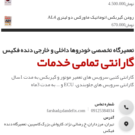
تومان
4.500.000
روغن گیربکس اتوماتیک ماورکس دو لیتری AL4
تومان
670.000
تعمیرگاه تخصصی خودروها داخلی و خارجی دنده فکیس
گارانتی تمامی خدمات
گارانتی کتبی سرویس های تعمیر موتور و گیربکس به مدت 1سال
گارانتی سرویس های جلوبندی، ECU و … به مدت 3ماه
شماره تماس
farshad@dandefix.com
09125384034
آدرس
تهران، مرزداران، خ رضائی نژاد، کارواش بزرگ کاسپین، تعمیرگاه دنده
فیکس